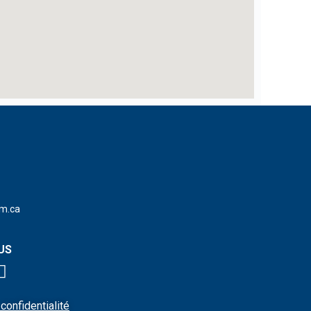
m.ca
US
confidentialité